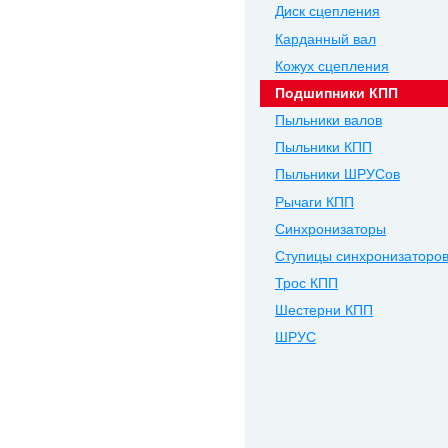
Диск сцепления
Карданный вал
Кожух сцепления
Подшипники КПП
Пыльники валов
Пыльники КПП
Пыльники ШРУСов
Рычаги КПП
Синхронизаторы
Ступицы синхронизаторо
Трос КПП
Шестерни КПП
ШРУС