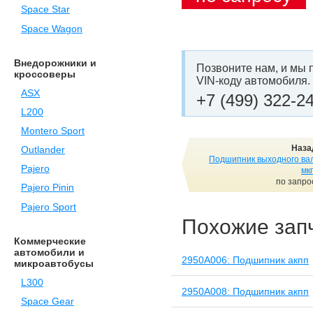
Space Star
Space Wagon
Внедорожники и
Позвоните нам, и мы 
кроссоверы
VIN-коду автомобиля.
ASX
+7 (499) 322-2
L200
Montero Sport
Наза
Outlander
Подшипник выходного ва
Pajero
мк
по запро
Pajero Pinin
Pajero Sport
Похожие зап
Коммерческие
автомобили и
2950A006: Подшипник акпп
микроавтобусы
L300
2950A008: Подшипник акпп
Space Gear