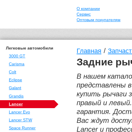
О компании
Сервис
Оптовым покупателям
Легковые автомобили
/
Главная
Запчаст
3000 GT
Задние рыч
Carisma
Colt
В нашем каталог
Eclipse
представлены в
Galant
купить рычаги з
Grandis
правый и левый
Lancer
гарантия. Дост
Lancer Evo
Вас ждут доступ
Lancer STW
Lancer и профес
Space Runner