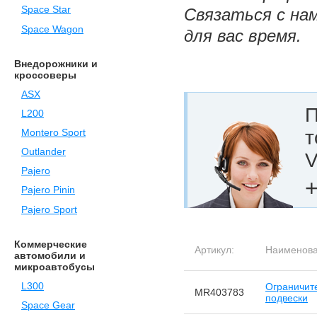
Space Star
Связаться с на
Space Wagon
для вас время.
Внедорожники и
кроссоверы
ASX
П
L200
т
Montero Sport
Outlander
V
Pajero
+
Pajero Pinin
Pajero Sport
Коммерческие
Артикул:
Наименова
автомобили и
микроавтобусы
L300
Ограничит
MR403783
подвески
Space Gear