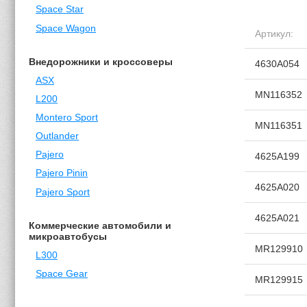
Space Star
Space Wagon
Артикул:
Внедорожники и кроссоверы
4630A054
ASX
MN116352
L200
Montero Sport
MN116351
Outlander
Pajero
4625A199
Pajero Pinin
4625A020
Pajero Sport
4625A021
Коммерческие автомобили и
микроавтобусы
MR129910
L300
Space Gear
MR129915