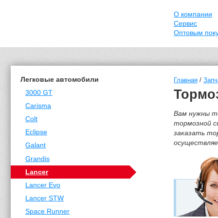
О компании
Сервис
Оптовым пок
Легковые автомобили
Главная
/
Запч
Тормоз
3000 GT
Carisma
Вам нужны т
Colt
тормозной с
Eclipse
заказать тор
осуществляет
Galant
Grandis
Lancer
Lancer Evo
Lancer STW
Space Runner