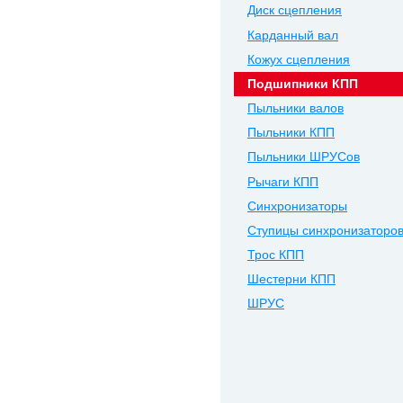
Диск сцепления
Карданный вал
Кожух сцепления
Подшипники КПП
Пыльники валов
Пыльники КПП
Пыльники ШРУСов
Рычаги КПП
Синхронизаторы
Ступицы синхронизаторо
Трос КПП
Шестерни КПП
ШРУС