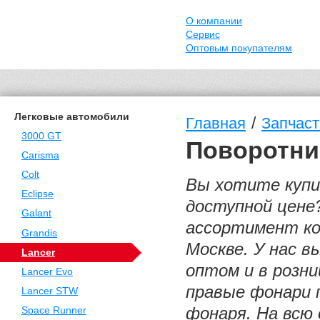
О компании
Сервис
Оптовым покупателям
Легковые автомобили
/
Главная
Запчаст
3000 GT
Поворотник
Carisma
Colt
Вы хотите купит
Eclipse
доступной цене
Galant
ассортимент ко
Grandis
Москве. У нас в
Lancer
оптом и в розни
Lancer Evo
правые фонари 
Lancer STW
фонаря. На всю
Space Runner