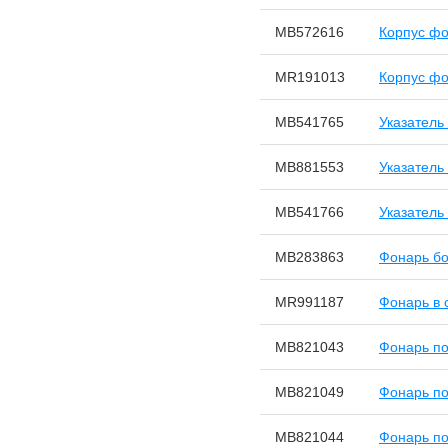
MB572616
Корпус фо
MR191013
Корпус фо
MB541765
Указатель
MB881553
Указатель
MB541766
Указатель
MB283863
Фонарь бо
MR991187
Фонарь в 
MB821043
Фонарь по
MB821049
Фонарь по
MB821044
Фонарь по