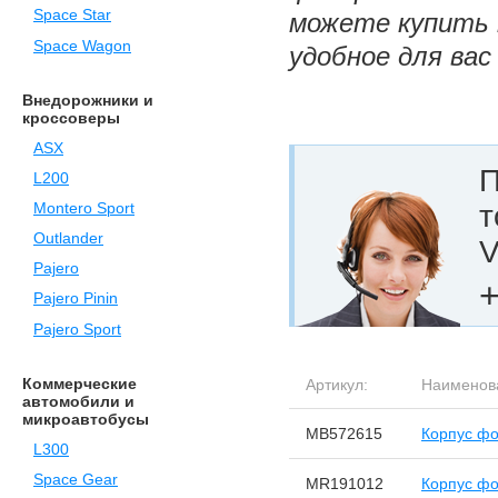
Space Star
можете купить п
Space Wagon
удобное для вас
Внедорожники и
кроссоверы
ASX
П
L200
т
Montero Sport
Outlander
V
Pajero
+
Pajero Pinin
Pajero Sport
Коммерческие
Артикул:
Наименов
автомобили и
микроавтобусы
MB572615
Корпус фо
L300
Space Gear
MR191012
Корпус фо