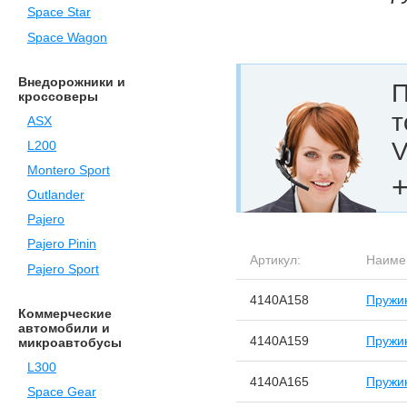
Space Star
Space Wagon
Внедорожники и
П
кроссоверы
т
ASX
V
L200
Montero Sport
+
Outlander
Pajero
Pajero Pinin
Артикул:
Наиме
Pajero Sport
4140A158
Пружин
Коммерческие
автомобили и
4140A159
Пружин
микроавтобусы
L300
4140A165
Пружин
Space Gear