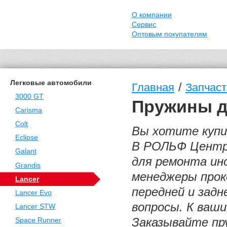
О компании
Сервис
Оптовым покупателям
Легковые автомобили
/
Главная
Запчаст
3000 GT
Пружины дл
Carisma
Colt
Вы хотите купит
Eclipse
В РОЛЬФ Центр
Galant
для ремонта ин
Grandis
менеджеры прок
Lancer
передней и зад
Lancer Evo
вопросы. К ваш
Lancer STW
Заказывайте пру
Space Runner