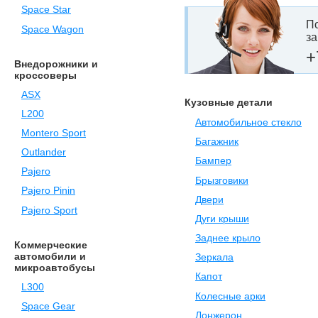
Space Star
По
Space Wagon
за
+
Внедорожники и
кроссоверы
ASX
Кузовные детали
L200
Автомобильное стекло
Montero Sport
Багажник
Outlander
Бампер
Pajero
Брызговики
Pajero Pinin
Двери
Pajero Sport
Дуги крыши
Заднее крыло
Коммерческие
автомобили и
Зеркала
микроавтобусы
Капот
L300
Колесные арки
Space Gear
Лонжерон