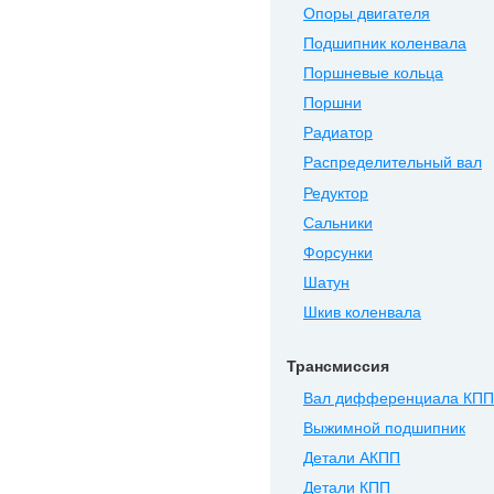
Опоры двигателя
Подшипник коленвала
Поршневые кольца
Поршни
Радиатор
Распределительный вал
Редуктор
Сальники
Форсунки
Шатун
Шкив коленвала
Трансмиссия
Вал дифференциала КПП
Выжимной подшипник
Детали АКПП
Детали КПП