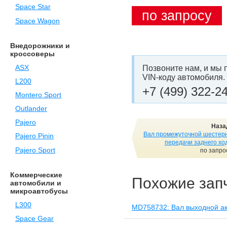
Space Star
по запросу
Space Wagon
Внедорожники и
кроссоверы
ASX
Позвоните нам, и мы 
VIN-коду автомобиля.
L200
+7 (499) 322-2
Montero Sport
Outlander
Pajero
Наза
Вал промежуточной шестер
Pajero Pinin
передачи заднего хо
Pajero Sport
по запро
Коммерческие
Похожие зап
автомобили и
микроавтобусы
L300
MD758732: Вал выходной а
Space Gear