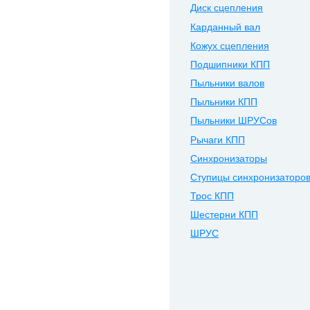
Диск сцепления
Карданный вал
Кожух сцепления
Подшипники КПП
Пыльники валов
Пыльники КПП
Пыльники ШРУСов
Рычаги КПП
Синхронизаторы
Ступицы синхронизаторо
Трос КПП
Шестерни КПП
ШРУС