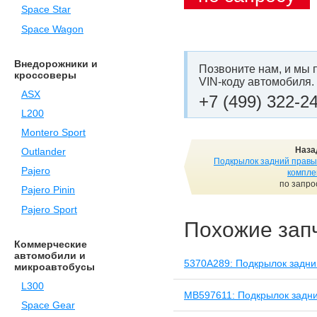
Space Star
Space Wagon
Внедорожники и
Позвоните нам, и мы 
кроссоверы
VIN-коду автомобиля.
ASX
+7 (499) 322-2
L200
Montero Sport
Наза
Outlander
Подкрылок задний правы
Pajero
компле
по запро
Pajero Pinin
Pajero Sport
Похожие зап
Коммерческие
автомобили и
5370A289: Подкрылок задни
микроавтобусы
L300
MB597611: Подкрылок задни
Space Gear