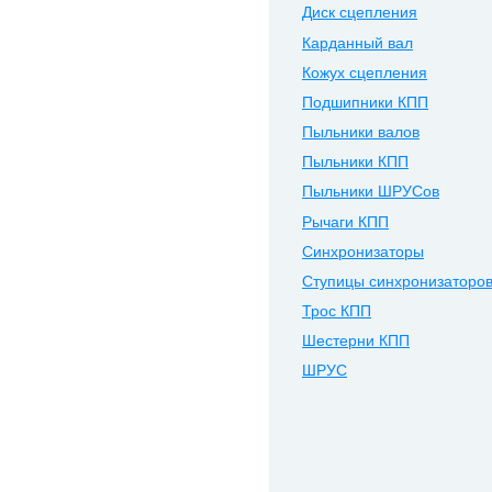
Диск сцепления
Карданный вал
Кожух сцепления
Подшипники КПП
Пыльники валов
Пыльники КПП
Пыльники ШРУСов
Рычаги КПП
Синхронизаторы
Ступицы синхронизаторо
Трос КПП
Шестерни КПП
ШРУС