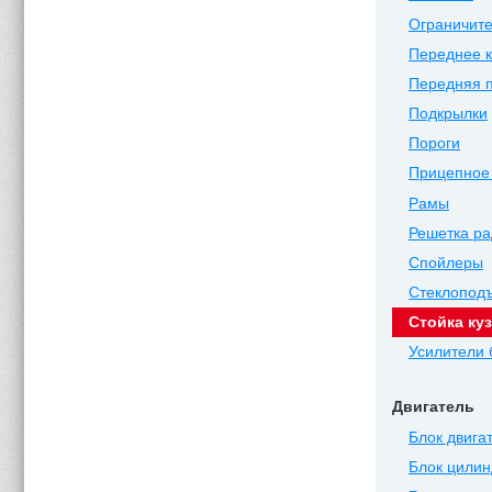
Ограничите
Переднее 
Передняя 
Подкрылки
Пороги
Прицепное 
Рамы
Решетка ра
Спойлеры
Стеклопод
Стойка ку
Усилители
Двигатель
Блок двига
Блок цилин