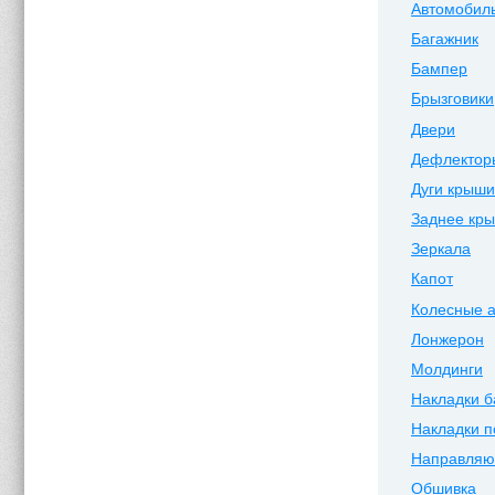
Автомобиль
Багажник
Бампер
Брызговики
Двери
Дефлектор
Дуги крыши
Заднее кр
Зеркала
Капот
Колесные 
Лонжерон
Молдинги
Накладки 
Накладки п
Направля
Обшивка