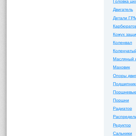
Головка ци
Двигатель
Детали ГР
Карбюрато
Кожух защи
Коленвал
Коленчатый
Масляный 
Маховик
Опоры дви
Подшипник
Поршневые
Поршни
Радиатор
Распредел
Редуктор
Сальники