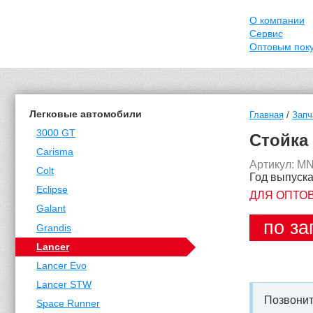
О компании
Сервис
Оптовым пок
Легковые автомобили
Главная
/
Запч
3000 GT
Стойка 
Carisma
Артикул: M
Colt
Год выпуска
Eclipse
ДЛЯ ОПТО
Galant
по за
Grandis
Lancer
Lancer Evo
Lancer STW
Позвонит
Space Runner