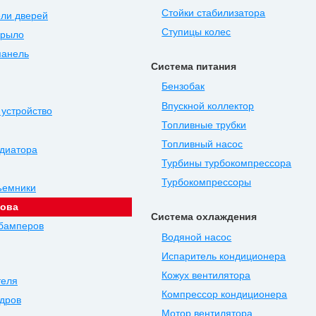
Стойки стабилизатора
ли дверей
Ступицы колес
крыло
панель
Система питания
Бензобак
Впускной коллектор
устройство
Топливные трубки
Топливный насос
диатора
Турбины турбокомпрессора
Турбокомпрессоры
ъемники
зова
Система охлаждения
 бамперов
Водяной насос
Испаритель кондиционера
Кожух вентилятора
теля
Компрессор кондиционера
дров
Мотор вентилятора