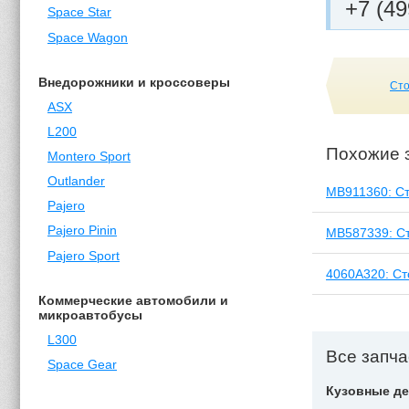
+7 (49
Space Star
Space Wagon
Внедорожники и кроссоверы
Сто
ASX
L200
Похожие 
Montero Sport
Outlander
MB911360: Ст
Pajero
Pajero Pinin
MB587339: Ст
Pajero Sport
4060A320: Ст
Коммерческие автомобили и
микроавтобусы
L300
Все запча
Space Gear
Кузовные де