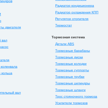
линдров
Радиатор кондиционера
Радиатор охлаждения КПП
М
Регулятор отопителя
р
Термостат
ты двигателя
Тормозная система
 вал
Детали ABS
насос
Тормозные барабаны
Тормозные диски
гателя
Тормозные колодки
 коленвала
Тормозные суппорты
 кольца
Тормозные трубки
Тормозные цилиндры
Тормозные шланги
ительный вал
Трос стояночного тормоза
Усилители тормозов