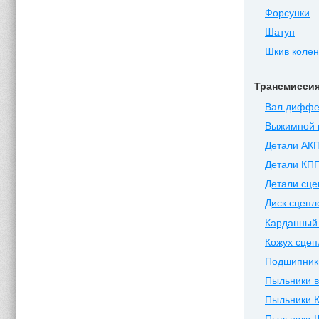
Форсунки
Шатун
Шкив коле
Трансмисси
Вал диффе
Выжимной 
Детали АК
Детали КП
Детали сц
Диск сцепл
Карданный
Кожух сцеп
Подшипник
Пыльники 
Пыльники 