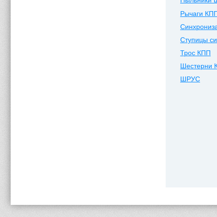
Пыльники 
Рычаги КП
Синхрониз
Ступицы си
Трос КПП
Шестерни 
ШРУС