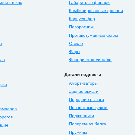
ное стекло
Габаритные фонари
Комбинированные фонари
Корпуса фар
Поворотники
Противотуманные фары
ы
Стекло
Фары
ыло
Фонари стоп-сигнала
Детали подвески
Амортизаторы
арки
Задние рычаги
Передние рычаги
Поворотные кулаки
бамперов
Подшипники
орогов
Поперечная балка
ющие
Пружины