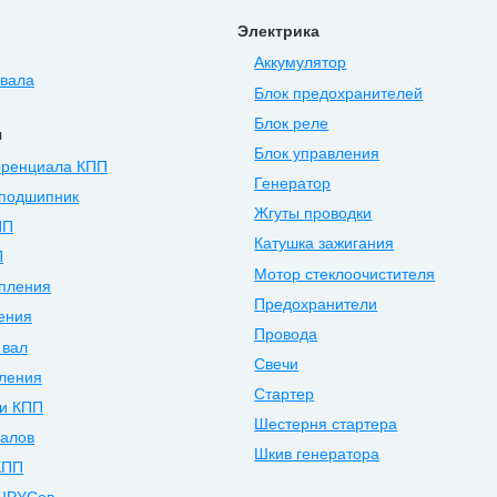
Электрика
Аккумулятор
нвала
Блок предохранителей
Блок реле
я
Блок управления
ренциала КПП
Генератор
подшипник
Жгуты проводки
ПП
Катушка зажигания
П
Мотор стеклоочистителя
епления
Предохранители
ения
Провода
 вал
Свечи
ления
Стартер
и КПП
Шестерня стартера
валов
Шкив генератора
КПП