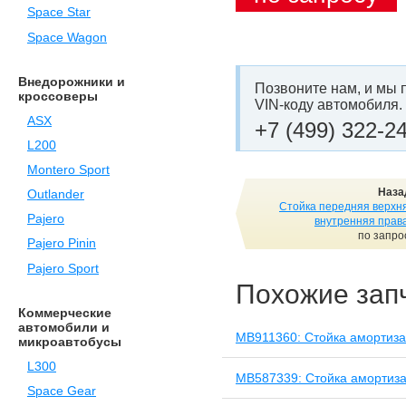
Space Star
Space Wagon
Внедорожники и
Позвоните нам, и мы 
кроссоверы
VIN-коду автомобиля.
ASX
+7 (499) 322-2
L200
Montero Sport
Наза
Outlander
Стойка передняя верхн
Pajero
внутренняя прав
по запро
Pajero Pinin
Pajero Sport
Похожие зап
Коммерческие
автомобили и
MB911360: Стойка амортиза
микроавтобусы
L300
MB587339: Стойка амортиза
Space Gear