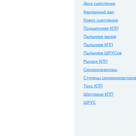
Диск сцепления
Карданный вал
Кожух сцепления
Подшипники КПП
Пыльники валов
Пыльники КПП
Пыльники ШРУСов
Рычаги КПП
Синхронизаторы
Ступицы синхронизаторо
Трос КПП
Шестерни КПП
ШРУС