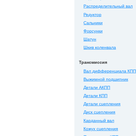
Распределительный вал
Редуктор
Сальники
Форсунки
Шатун
Шкив коленвала
Трансмиссия
Вал дифференциала КПП
Выжимной подшипник
Детали АКПП
Детали КПП
Детали сцепления
Диск сцепления
Карданный вал
Кожух сцепления