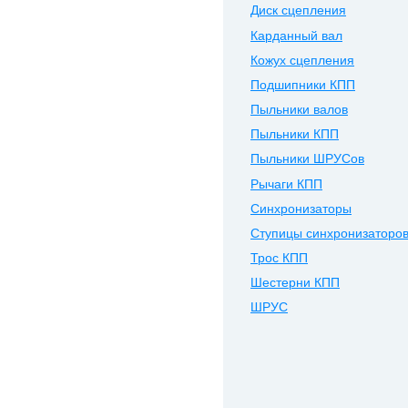
Диск сцепления
Карданный вал
Кожух сцепления
Подшипники КПП
Пыльники валов
Пыльники КПП
Пыльники ШРУСов
Рычаги КПП
Синхронизаторы
Ступицы синхронизаторо
Трос КПП
Шестерни КПП
ШРУС