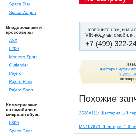
Space Star
Space Wagon
Внедорожники и
Позвоните нам, и мы 
кроссоверы
VIN-коду автомобиля.
ASX
+7 (499) 322-2
L200
Montero Sport
Наза
Outlander
Шестерня муфты ак
Pajero
внутренн
по запро
Pajero Pinin
Pajero Sport
Похожие зап
Коммерческие
автомобили и
2528A111: Шестерня 1-й пе
микроавтобусы
L300
MN107673: Шестерня 1-й пе
Space Gear