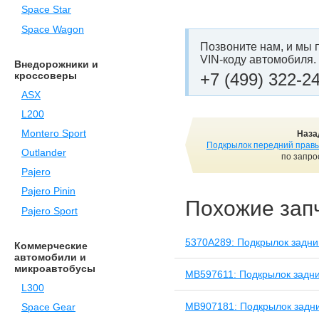
Space Star
Space Wagon
Позвоните нам, и мы 
VIN-коду автомобиля.
Внедорожники и
+7 (499) 322-2
кроссоверы
ASX
L200
Montero Sport
Наза
Подкрылок передний прав
Outlander
по запро
Pajero
Pajero Pinin
Похожие зап
Pajero Sport
5370A289: Подкрылок задни
Коммерческие
автомобили и
микроавтобусы
MB597611: Подкрылок задни
L300
MB907181: Подкрылок задни
Space Gear