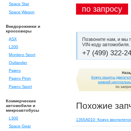
Space Star
по запросу
Space Wagon
Внедорожники и
кроссоверы
ASX
Позвоните нам, и мы 
VIN-коду автомобиля.
L200
+7 (499) 322-2
Montero Sport
Outlander
Pajero
Наза
Кожух защиты двигател
Pajero Pinin
нижний центральн
Pajero Sport
по запро
Коммерческие
Похожие зап
автомобили и
микроавтобусы
L300
1355A010: Кожух вентилято
Space Gear