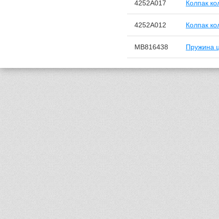
4252A017
Колпак ко
4252A012
Колпак ко
MB816438
Пружина ц