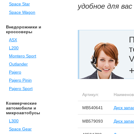
Space Star
удобное для вас
Space Wagon
Внедорожники и
кроссоверы
П
ASX
т
L200
Montero Sport
V
Outlander
+
Pajero
Pajero Pinin
Pajero Sport
Артикул:
Наименов
Коммерческие
MB540641
Диск запа
автомобили и
микроавтобусы
L300
MB579093
Диск запа
Space Gear