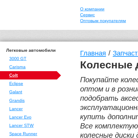
О компании
Сервис
Оптовым покупателям
Легковые автомобили
/
Главная
Запчасти
3000 GT
Колесные д
Carisma
Colt
Покупайте колес
Eclipse
оптом и в розн
Galant
подобрать аксе
Grandis
эксплуатационн
Lancer
купить дополнит
Lancer Evo
Все комплектую
Lancer STW
колесные диски 
Space Runner