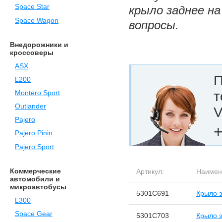
Space Star
крыло заднее на
Space Wagon
вопросы.
Внедорожники и
кроссоверы
ASX
П
L200
т
Montero Sport
Outlander
V
Pajero
+
Pajero Pinin
Pajero Sport
Коммерческие
Артикул:
Наимен
автомобили и
микроавтобусы
5301C691
Крыло 
L300
Space Gear
5301C703
Крыло 