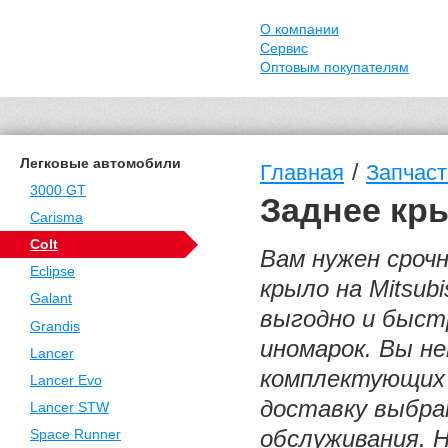
О компании
Сервис
Оптовым покупателям
Легковые автомобили
/
Главная
Запчасти
3000 GT
Заднее кры
Carisma
Colt
Вам нужен сроч
Eclipse
крыло на Mitsub
Galant
выгодно и быст
Grandis
иномарок. Вы н
Lancer
комплектующих 
Lancer Evo
доставку выбра
Lancer STW
обслуживания. 
Space Runner