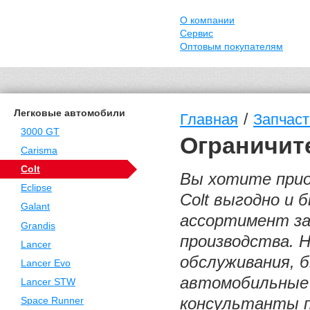
О компании
Сервис
Оптовым покупателям
Легковые автомобили
/
Главная
Запчасти
3000 GT
Ограничите
Carisma
Colt
Вы хотите приоб
Eclipse
Colt выгодно и
Galant
ассортимент за
Grandis
производства. 
Lancer
обслуживания, 
Lancer Evo
автомобильные
Lancer STW
консультанты п
Space Runner