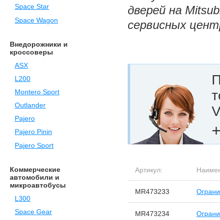
Space Star
дверей на Mitsu
Space Wagon
сервисных цент
Внедорожники и
кроссоверы
ASX
П
L200
т
Montero Sport
Outlander
V
Pajero
+
Pajero Pinin
Pajero Sport
Коммерческие
Артикул:
Наимен
автомобили и
микроавтобусы
MR473233
Ограни
L300
Space Gear
MR473234
Ограни