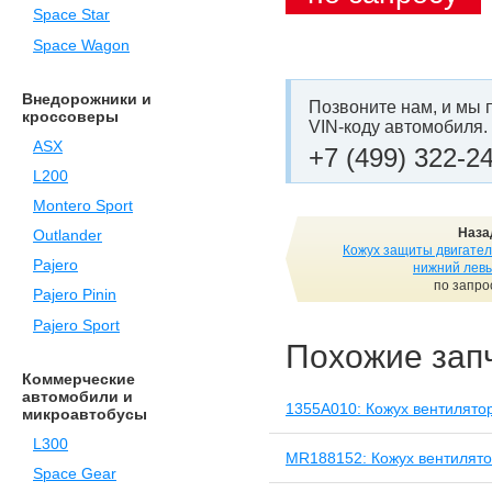
Space Star
Space Wagon
Внедорожники и
Позвоните нам, и мы 
кроссоверы
VIN-коду автомобиля.
ASX
+7 (499) 322-2
L200
Montero Sport
Наза
Outlander
Кожух защиты двигател
Pajero
нижний лев
по запро
Pajero Pinin
Pajero Sport
Похожие зап
Коммерческие
автомобили и
1355A010: Кожух вентилято
микроавтобусы
L300
MR188152: Кожух вентилят
Space Gear