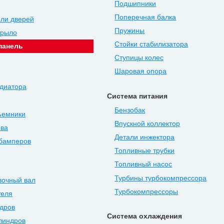
Подшипники
Поперечная балка
ли дверей
Пружины
крыло
Стойки стабилизатора
панель
Ступицы колес
Шаровая опора
диатора
Система питания
Бензобак
ъемники
Впускной коллектор
ова
Детали инжектора
 бамперов
Топливные трубки
Топливный насос
Турбины турбокомпрессора
вочный вал
Турбокомпрессоры
теля
дров
Система охлаждения
линдров