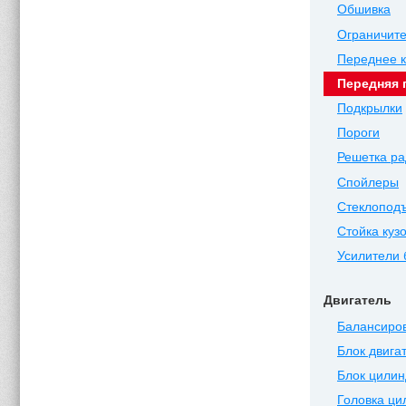
Обшивка
Ограничите
Переднее 
Передняя 
Подкрылки
Пороги
Решетка ра
Спойлеры
Стеклопод
Стойка куз
Усилители
Двигатель
Балансиро
Блок двига
Блок цилин
Головка ци