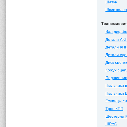
Шатун
Шкив коле
Трансмисси
Вал диффе
Детали АК
Детали КП
Детали сц
Диск сцепл
Кожух сцеп
Подшипник
Пыльники 
Пыльники 
Ступицы си
Трос КПП
Шестерни 
ШРУС