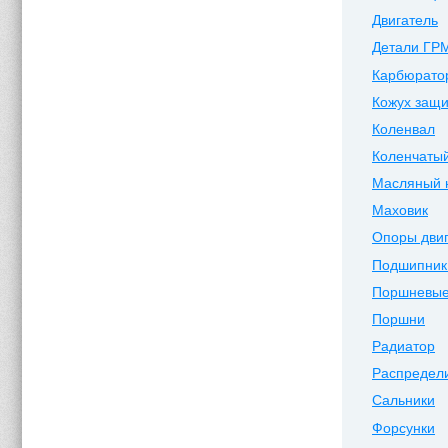
Двигатель
Детали ГР
Карбюрато
Кожух защи
Коленвал
Коленчатый
Масляный 
Маховик
Опоры дви
Подшипник
Поршневые
Поршни
Радиатор
Распредел
Сальники
Форсунки