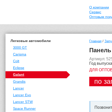
О компании
Сервис
Оптовым пок
Легковые автомобили
Главная
/
Запч
3000 GT
Панель 
Carisma
Артикул: 5
Colt
Год выпуска
Eclipse
ДЛЯ ОПТО
Galant
по за
Grandis
Lancer
Lancer Evo
Lancer STW
Позвонит
Space Runner