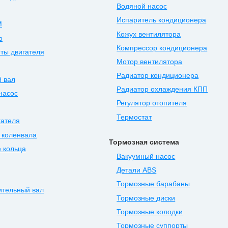
Водяной насос
Испаритель кондиционера
М
Кожух вентилятора
р
Компрессор кондиционера
ты двигателя
Мотор вентилятора
Радиатор кондиционера
 вал
Радиатор охлаждения КПП
насос
Регулятор отопителя
Термостат
гателя
 коленвала
Тормозная система
 кольца
Вакуумный насос
Детали ABS
Тормозные барабаны
ительный вал
Тормозные диски
Тормозные колодки
Тормозные суппорты