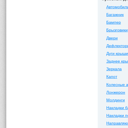
Автомобиль
Багажник
Бампер
Брызговики
Двери
Дефлектор
Дуги крыши
Заднее кр
Зеркала
Капот
Колесные 
Лонжерон
Молдинги
Накладки 
Накладки п
Направля