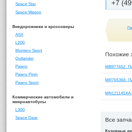
+7 (49
Space Star
Space Wagon
Внедорожники и кроссоверы
Па
ASX
L200
Montero Sport
Похожие 
Outlander
MB977652: Па
Pajero
Pajero Pinin
MR765366: Па
Pajero Sport
MN121145XA: 
Коммерческие автомобили и
микроавтобусы
L300
Space Gear
Все запчас
Кузовные де