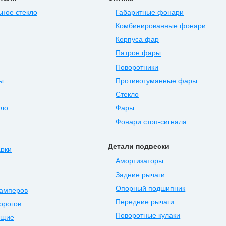
ное стекло
Габаритные фонари
Комбинированные фонари
Корпуса фар
Патрон фары
Поворотники
ы
Противотуманные фары
Стекло
ыло
Фары
Фонари стоп-сигнала
Детали подвески
арки
Амортизаторы
Задние рычаги
Опорный подшипник
бамперов
Передние рычаги
орогов
Поворотные кулаки
ющие