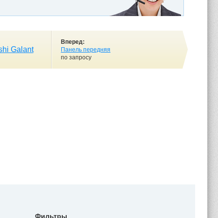
Вперед:
hi Galant
Панель передняя
по запросу
Фильтры