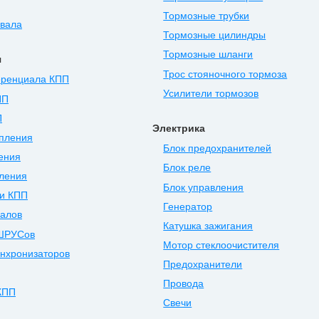
Тормозные трубки
нвала
Тормозные цилиндры
Тормозные шланги
я
Трос стояночного тормоза
ренциала КПП
Усилители тормозов
ПП
П
Электрика
епления
Блок предохранителей
ения
Блок реле
ления
Блок управления
и КПП
Генератор
валов
Катушка зажигания
ШРУСов
Мотор стеклоочистителя
нхронизаторов
Предохранители
Провода
КПП
Свечи