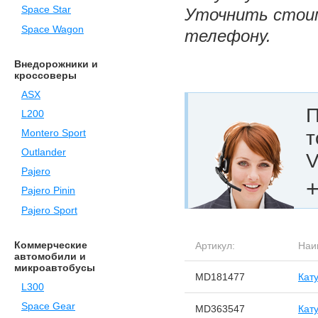
Space Star
Уточнить стоим
Space Wagon
телефону.
Внедорожники и
кроссоверы
ASX
П
L200
т
Montero Sport
Outlander
V
Pajero
+
Pajero Pinin
Pajero Sport
Коммерческие
Артикул:
Наи
автомобили и
микроавтобусы
MD181477
Кат
L300
Space Gear
MD363547
Кат