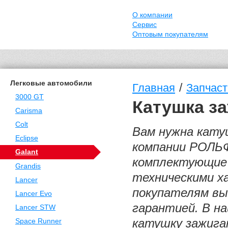
О компании
Сервис
Оптовым покупателям
Легковые автомобили
/
Главная
Запчасти
3000 GT
Катушка за
Carisma
Colt
Вам нужна катуш
Eclipse
компании РОЛЬ
Galant
комплектующие 
Grandis
техническими х
Lancer
покупателям вы
Lancer Evo
гарантией. В н
Lancer STW
катушку зажиган
Space Runner